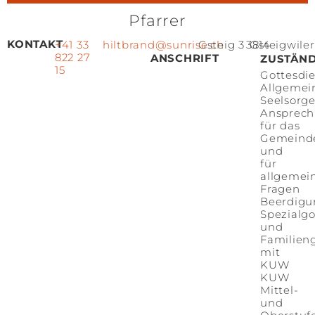
Pfarrer
KONTAKT
+41 33
hiltbrand@sunrise.ch
Gsteig 3
3814
Gsteigwiler
822 27
ANSCHRIFT
ZUSTÄND
15
Gottesdi
Allgemei
Seelsorg
Ansprech
für das
Gemeind
und
für
allgemei
Fragen
Beerdig
Spezialgo
und
Familien
mit
KUW
KUW
Mittel-
und