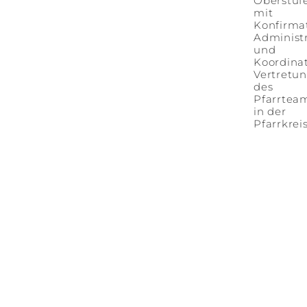
Oberstuf
mit
Konfirma
Administ
und
Koordina
Vertretu
des
Pfarrtea
in der
Pfarrkre